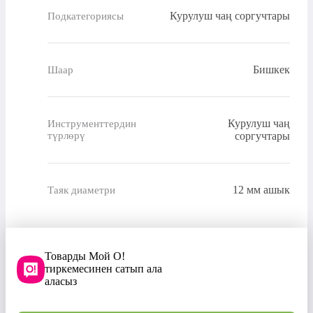
Курулуш чаң соргучтары
Подкатегориясы
Бишкек
Шаар
Курулуш чаң
Инструменттердин
түрлөрү
соргучтары
12 мм ашык
Таяк диаметри
Товарды Мой О!
тиркемесинен сатып ала
аласыз