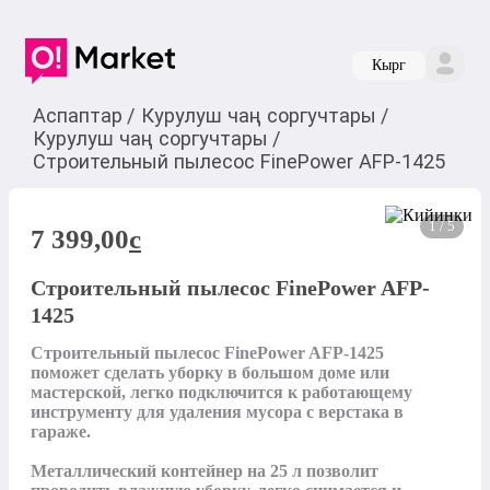
Кырг
Аспаптар
/
Курулуш чаң соргучтары
/
Курулуш чаң соргучтары
/
Строительный пылесос FinePower AFP-1425
1 / 5
7 399,00
c
Строительный пылесос FinePower AFP-
1425
Строительный пылесос FinePower AFP-1425 
поможет сделать уборку в большом доме или 
мастерской, легко подключится к работающему 
инструменту для удаления мусора с верстака в 
гараже. 

Металлический контейнер на 25 л позволит 