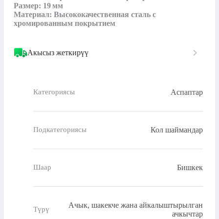
Размер: 19 мм 

Материал: Высококачественная сталь с 
хромированным покрытием
Акысыз жеткирүү
Аспаптар
Категориясы
Кол шаймандар
Подкатегориясы
Бишкек
Шаар
Ачык, шакекче жана айкалыштырылган
Түрү
ачкычтар