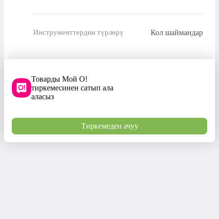
Кол шаймандар
Инструменттердин түрлөрү
Товарды Мой О!
тиркемесинен сатып ала
аласыз
Тиркемеден ачуу