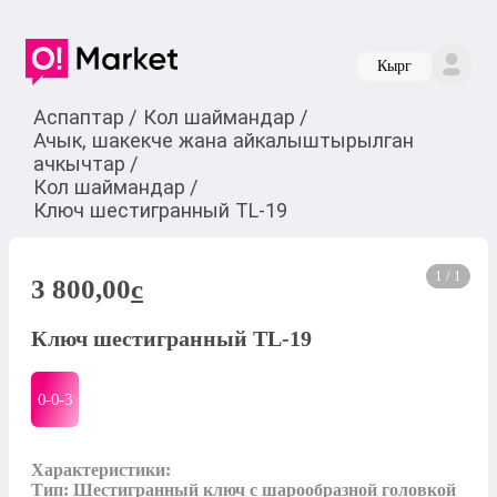
Кырг
Аспаптар
/
Кол шаймандар
/
Ачык, шакекче жана айкалыштырылган
ачкычтар
/
Кол шаймандар
/
Ключ шестигранный TL-19
1 / 1
3 800,00
c
Ключ шестигранный TL-19
0-0-
3
Характеристики:

Тип: Шестигранный ключ с шарообразной головкой 
