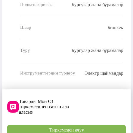
Бургулар жана бурамалар
Подкатегориясы
Бишкек
Шаар
Бургулар жана бурамалар
Түрү
Электр шаймандар
Инструменттердин түрлөрү
Товарды Мой О!
тиркемесинен сатып ала
аласыз
Тиркемеден ачуу