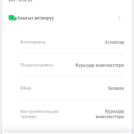
Акысыз жеткирүү
Аспаптар
Категориясы
Куралдар комплекттери
Подкатегориясы
Бишкек
Шаар
Куралдар
Инструменттердин
түрлөрү
комплекттери