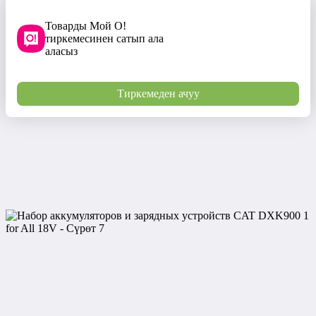
Товарды Мой О!
тиркемесинен сатып ала
аласыз
Тиркемеден ачуу