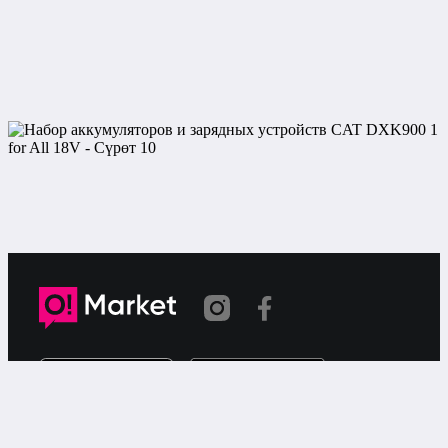
Шилтеме көчүрүлдү
«О!Маркет» – смартфондон товарларды же