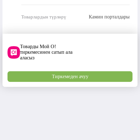
Камин порталдары
Товарлардын түрлөрү
Товарды Мой О!
тиркемесинен сатып ала
аласыз
Тиркемеден ачуу