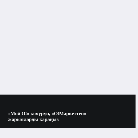
Бишкек
Heat guns
«Мой О!» көчүрүп, «О!Маркеттен»
жарыяларды караңыз
Көчүрүү үчүн камераны QR-кодго
багыттаңыз