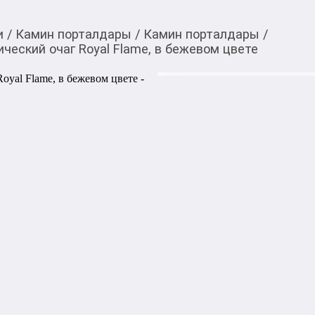
и
/
Камин порталдары
/
Камин порталдары
/
ческий очаг Royal Flame, в бежевом цвете
30 000,00
c
Товарды Мой О!
тиркемесинен сатып ала
Каменный портал Bern
аласыз
Flame, в бежевом цве
Портал Bern из искусственн
выполнен в классическом ст
вариантах. Резные орнамен
ему античных нот и изящнос
Столешница и постамент по
колонны – из искусственног
деревянной аркой с декором
электрическими очагами Roy
технология воспроизведения
Габаритный размер (ВхШхГ):