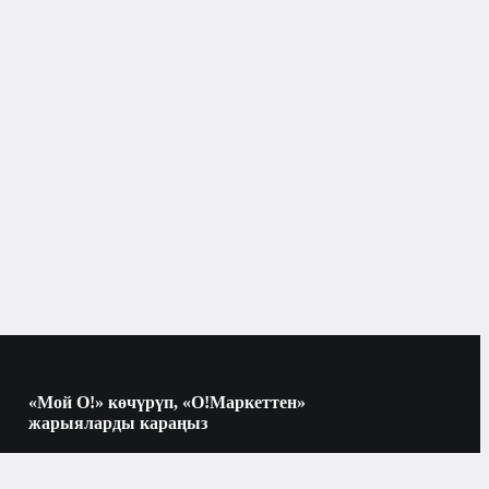
«Мой О!» көчүрүп, «О!Маркеттен»
жарыяларды караңыз
Көчүрүү үчүн камераны QR-кодго
багыттаңыз