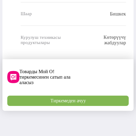
Бишкек
Шаар
Көтөрүүчү
Курулуш техникасы
продуктылары
жабдуулар
Товарды Мой О!
тиркемесинен сатып ала
аласыз
Тиркемеден ачуу