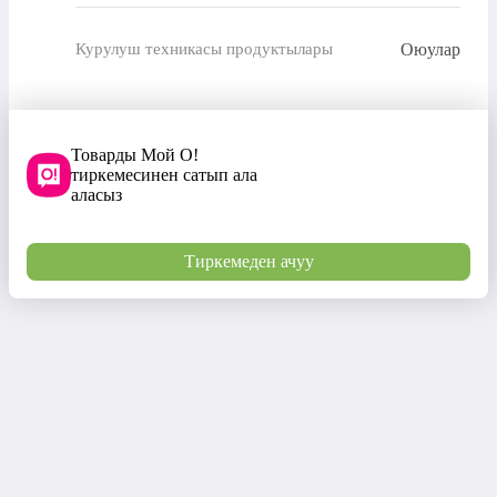
Оюулар
Курулуш техникасы продуктылары
Товарды Мой О!
тиркемесинен сатып ала
аласыз
Тиркемеден ачуу