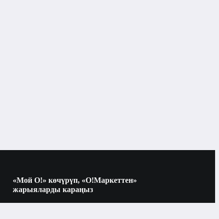
«Мой О!» көчүрүп, «О!Маркеттен»
жарыяларды караңыз
Көчүрүү үчүн камераны QR-кодго
багыттаңыз