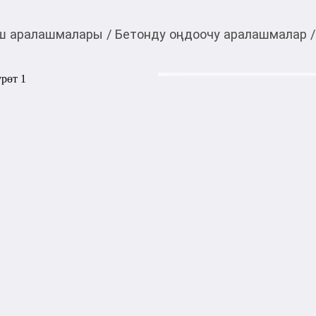
ш аралашмалары
/
Бетонду оңдоочу аралашмалар
/
200,00
c
Товарды Мой О!
тиркемесинен сатып ала
Клей для кафеля
аласыз
Клей для кафеля
Категориясы
Подкатегориясы
Билдирүүнүн күнү