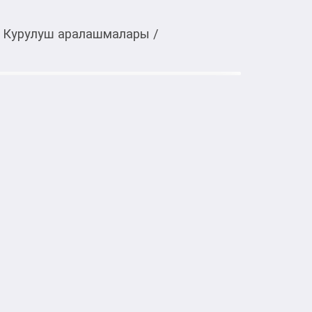
Курулуш аралашмалары
/
Тиркемеден ачуу
Курулуш материалдары
Курулуш аралашмалары
20.02.2025