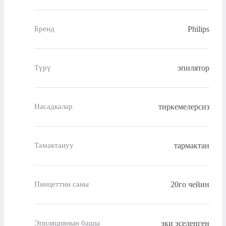
Philips
Бренд
эпилятор
Түрү
тиркемелерсиз
Насадкалар
тармактан
Тамактануу
20го чейин
Пинцеттин саны
эки эселенген
Эпиляциянын башы