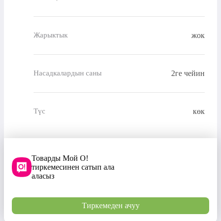
жок
Жарыктык
2ге чейин
Насадкалардын саны
көк
Түс
Товарды Мой О!
тиркемесинен сатып ала
аласыз
Тиркемеден ачуу