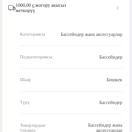
1000,00
с
жогору акысыз
жеткирүү
Бассейндер жана аксессуарлар
Категориясы
Бассейндер
Подкатегориясы
Бишкек
Шаар
Бассейндер
Түрү
Бассейндер жана
Товарлардын
түрлөрү
аксессуарлар