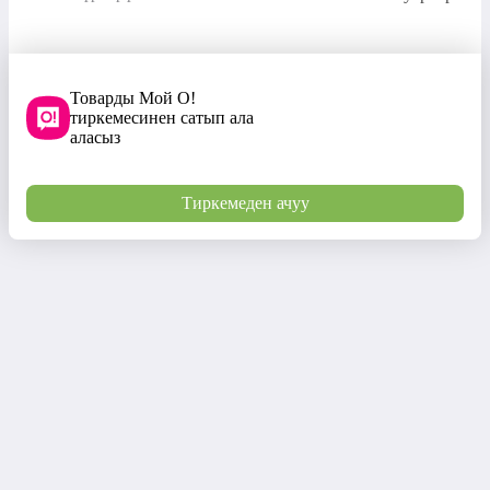
Товарды Мой О!
тиркемесинен сатып ала
аласыз
Тиркемеден ачуу