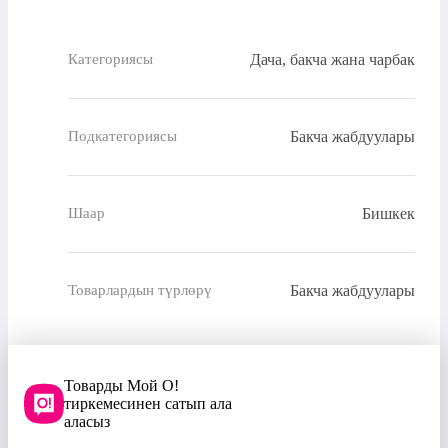
Дача, бакча жана чарбак
Категориясы
Бакча жабдуулары
Подкатегориясы
Бишкек
Шаар
Бакча жабдуулары
Товарлардын түрлөрү
Товарды Мой О!
тиркемесинен сатып ала
аласыз