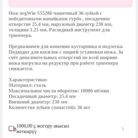
Нож orgWin S55286 чашечный 36-зубый с 
победитовыми напайками турбо , посадочное 
отверстие 25.4 мм, наружный диаметр 230 мм, 
толщина 1.25 мм. Расходный инструмент для 
триммера.

Предназначен для кошения кустарника и подлеска.

Подходит для косилок с опцией установки ножа. За 
счёт дополнительных отверстий по всей ширине 
ножа нагрузка на редуктор при работе триммера 
снижается.

Характеристики:

Материал: сталь

Максимальное число оборотов: 10000 об/мин

Посадочный диаметр: 25.4 мм

Внешний диаметр: 230 мм

Количество зубьев (лопастей): 36 шт
1000,00
с
жогору акысыз
жеткирүү