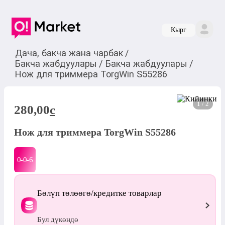
Кырг
Дача, бакча жана чарбак
/
Бакча жабдуулары
/
Бакча жабдуулары
/
Нож для триммера TorgWin S55286
1 / 2
280,00
c
Нож для триммера TorgWin S55286
0-0-
6
Бөлүп төлөөгө/кредитке товарлар
Бул дүкөндө