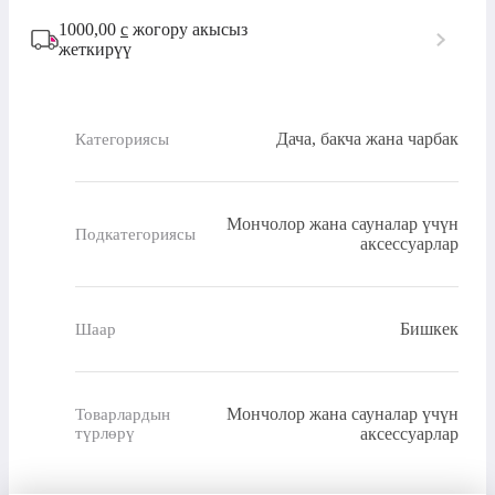
1000,00
с
жогору акысыз
жеткирүү
Дача, бакча жана чарбак
Категориясы
Мончолор жана сауналар үчүн
Подкатегориясы
аксессуарлар
Бишкек
Шаар
Мончолор жана сауналар үчүн
Товарлардын
түрлөрү
аксессуарлар