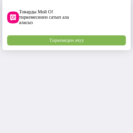
Товарды Мой О!
тиркемесинен сатып ала
аласыз
Тиркемеден ачуу