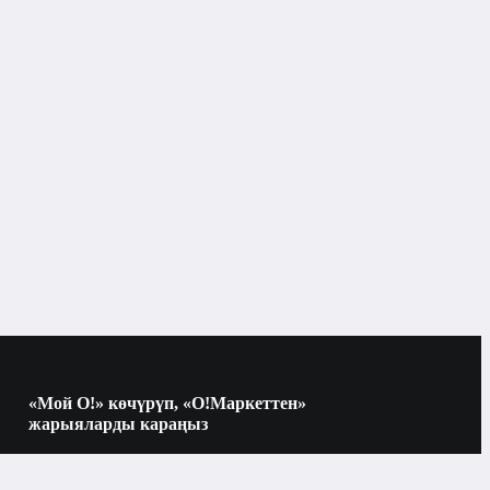
Бишкек
Бассейндер
Бассейндер жана аксессуарлар
«Мой О!» көчүрүп, «О!Маркеттен»
жарыяларды караңыз
Көчүрүү үчүн камераны QR-кодго
багыттаңыз