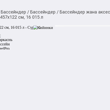
Бассейндер
/
Бассейндер
/
Бассейндер жана аксе
457х122 см, 16 015 л
43 430,00
c
Товарды Мой О!
тиркемесинен сатып ала
Каркасный бассейн Ste
аласыз
0-0-
6
Характеристики:

Характеристики:

Размер: 457x122 см

Объем: 16015 литров (90% н
Диаметр шлангов: 32 мм.

Модель насоса: 58386

Производительность насоса: 