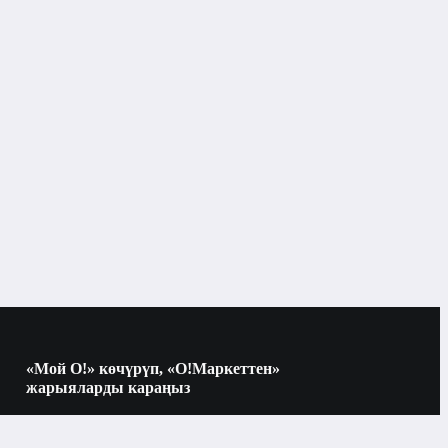
Дача, бакча жана чарбак
Пикник, барбекю, гриль
Бишкек
Барбекю, гриль жана тамеки чеккендер
«Мой О!» көчүрүп, «О!Маркеттен»
жарыяларды караңыз
Көчүрүү үчүн камераны QR-кодго
Пикник, барбекю, гриль
багыттаңыз