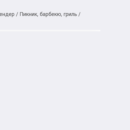
кендер
/
Пикник, барбекю, гриль
/
Тиркемеден ачуу
ssic Hybrid HG-RO-34
мецкий гриль 2-в-1: работает на угле и на 
настроение и ситуацию. 

с дымком, розжиг за 3–4 минуты. На газе 
унд, когда времени совсем мало. Минимум 
ли газ (60 сек) — выбирайте под ситуацию
