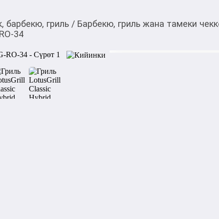
, барбекю, гриль
/
Барбекю, гриль жана тамеки чек
-RO-34
20 000,00
c
39 100
c
Товарды Мой О!
тиркемесинен сатып ала
Гриль LotusGrill Cla
аласыз
0-0-
3
Гриль LotusGrill Hybrid— не
газе. Выбирайте режим под 
На угле — насыщенный вкус 
— гриль готов через 60 сек
дыма в обоих режимах. 

ПРЕИМУЩЕСТВА:

2 режима: уголь (3–4 мин) и