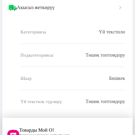
Акысыз жеткирүү
Үй текстили
Категориясы
Төшөк топтомдору
Подкатегориясы
Бишкек
Шаар
Төшөк топтомдору
Үй текстиль түрлөрү
Товарды Мой О!