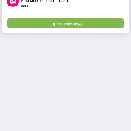
тиркемесинен сатып ала
аласыз
Тиркемеден ачуу