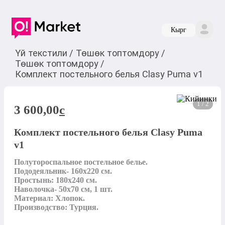
Кырг
Үй текстили
/
Төшөк топтомдору
/
Төшөк топтомдору
/
Комплект постельного белья Clasy Puma v1
1 / 2
3 600,00
c
Комплект постельного белья Clasy Puma
v1
Полутороспальное постельное белье.

Пододеяльник- 160х220 см.

Простынь: 180х240 см.

Наволочка- 50х70 см, 1 шт.

Материал: Хлопок.

Производство: Турция.