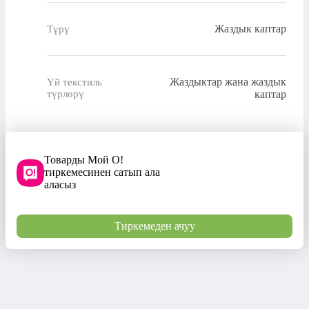
Жаздык каптар
Түрү
Жаздыктар жана жаздык
Үй текстиль
түрлөрү
каптар
Товарды Мой О!
тиркемесинен сатып ала
аласыз
Тиркемеден ачуу