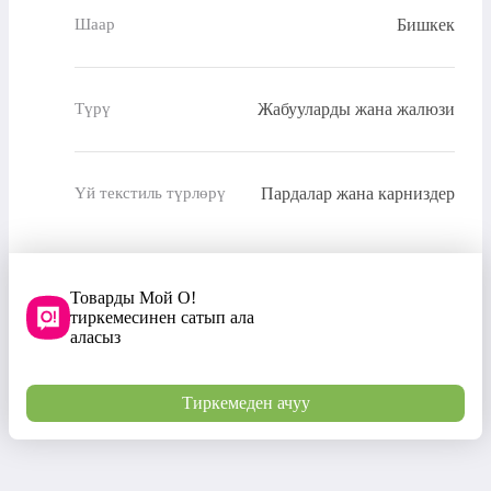
Бишкек
Шаар
Жабууларды жана жалюзи
Түрү
Пардалар жана карниздер
Үй текстиль түрлөрү
Товарды Мой О!
тиркемесинен сатып ала
аласыз
Тиркемеден ачуу