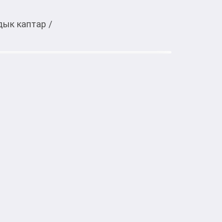
дык каптар
/
Тиркемеден ачуу
ткости из пенопамяти классик
 классическая форма из пенопамяти.
