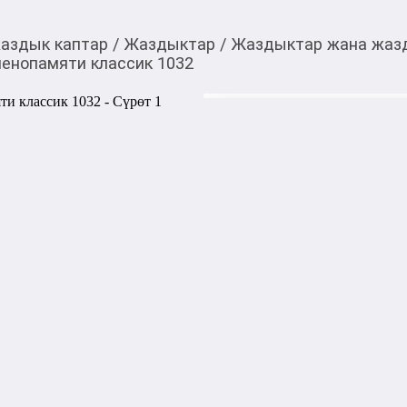
аздык каптар
/
Жаздыктар
/
Жаздыктар жана жаз
пенопамяти классик 1032
5 400,00
c
Товарды Мой О!
тиркемесинен сатып ала
Подушка средней жес
аласыз
1032
0-0-
3
Подушка средней жесткости,
Производство: Китай

Размер: 70 х 50 см