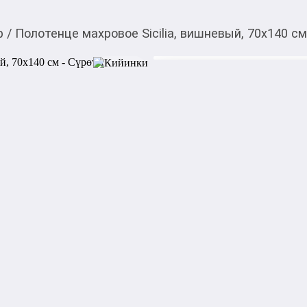
р
/
Полотенце махровое Sicilia, вишневый, 70х140 с
2 240,00
c
Товарды Мой О!
тиркемесинен сатып ала
Полотенце махровое Si
аласыз
0-0-
3
Бөлүп төлөөгө/креди
Бул дүкөндө
Полотенце махровое Sicilia 
Размер: 70х140 см
