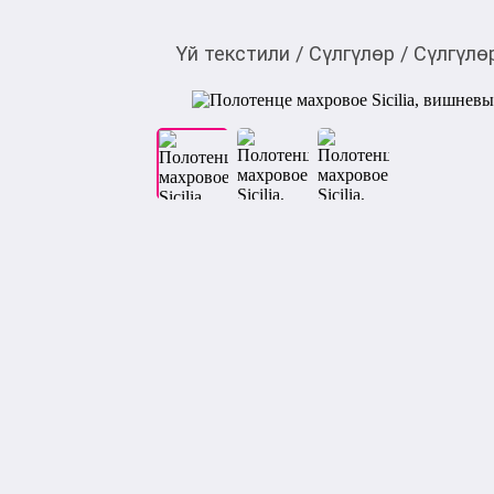
Үй текстили
/
Сүлгүлөр
/
Сүлгүлө