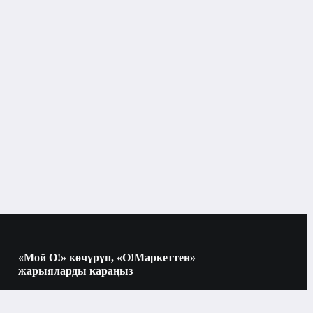
«Мой О!» көчүрүп, «О!Маркеттен»
жарыяларды караңыз
Көчүрүү үчүн камераны QR-кодго
багыттаңыз