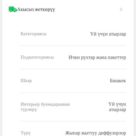
Акысыз жеткирүү
Үй үчүн атырлар
Категориясы
Ички рухтар жана пакеттер
Подкатегориясы
Бишкек
Шаар
Үй үчүн
Интерьер буюмдарынын
түрлөрү
атырлар
Жыпар жыттуу диффузорлор
Түрү