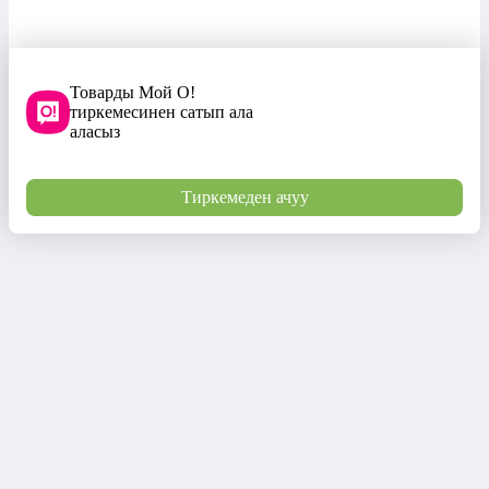
Товарды Мой О!
тиркемесинен сатып ала
аласыз
Тиркемеден ачуу