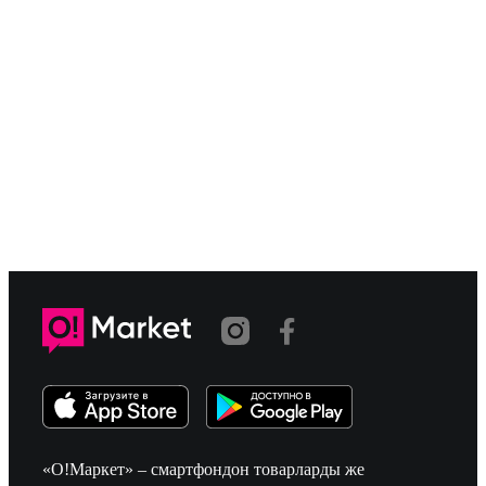
«О!Маркет» – смартфондон товарларды же