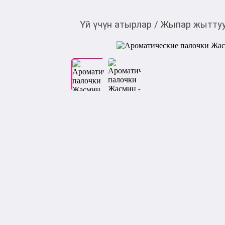
Үй үчүн атырлар
/
Жыпар жыттуу