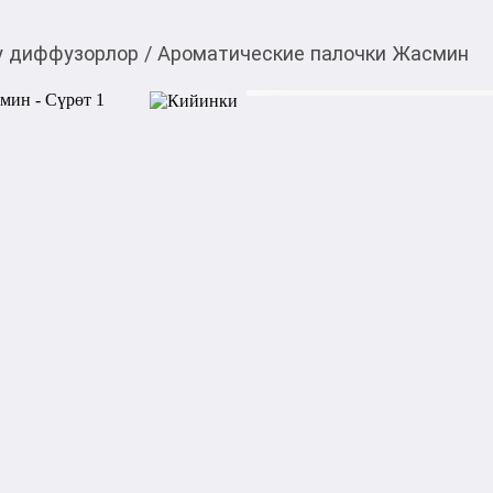
 диффузорлор
/
Ароматические палочки Жасмин
100,00
c
Товарды Мой О!
тиркемесинен сатып ала
Ароматические пало
аласыз
Запах жасмина оказывает а
систему, помогает избавитьс
сильное седативное действи
позволяет достичь глубокой
отчаяния. Индийские благов
Разумеется, ими не вылечить
недомоганием, стрессом или
или необходимой релаксаци
1000,00
с
жогору акысыз
жеткирүү