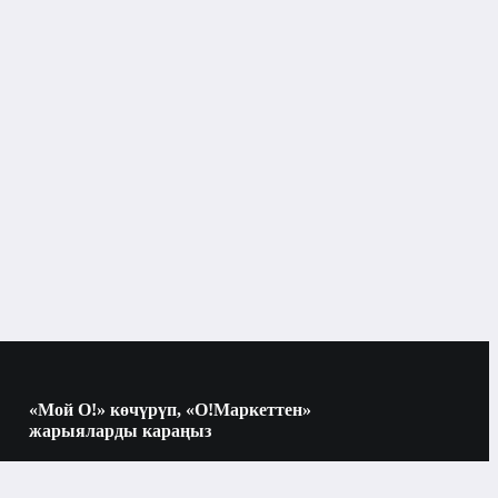
«Мой О!» көчүрүп, «О!Маркеттен»
жарыяларды караңыз
Көчүрүү үчүн камераны QR-кодго
багыттаңыз