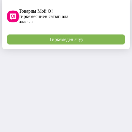
Товарды Мой О!
тиркемесинен сатып ала
аласыз
Тиркемеден ачуу