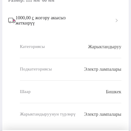
Размер: 111 мм*60 мм
1000,00
с
жогору акысыз
жеткирүү
Жарыктандыруу
Категориясы
Электр лампалары
Подкатегориясы
Бишкек
Шаар
Электр лампалары
Жарыктандыруунун түрлөрү