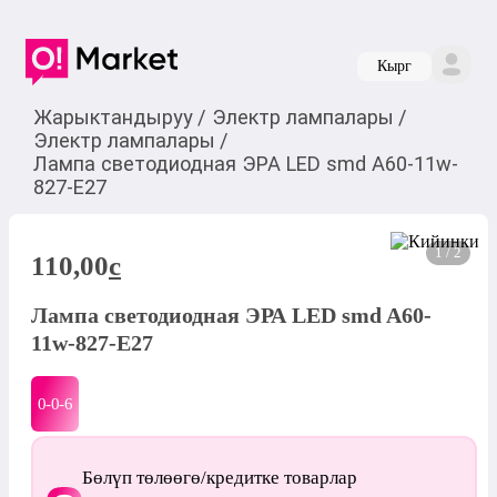
Кырг
Жарыктандыруу
/
Электр лампалары
/
Электр лампалары
/
Лампа светодиодная ЭРА LED smd A60-11w-
827-E27
1 / 2
110,00
c
Лампа светодиодная ЭРА LED smd A60-
11w-827-E27
0-0-
6
Бөлүп төлөөгө/кредитке товарлар