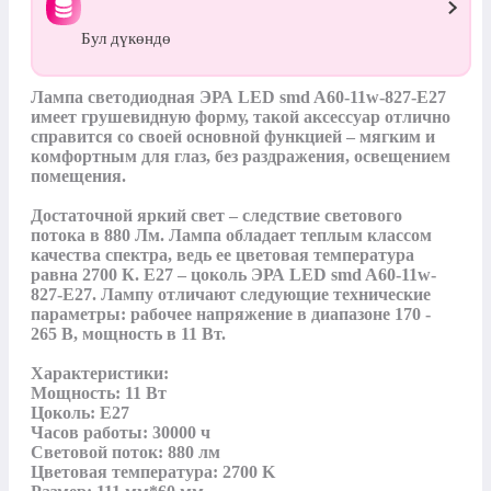
Бул дүкөндө
Лампа светодиодная ЭРА LED smd A60-11w-827-E27 
имеет грушевидную форму, такой аксессуар отлично 
справится со своей основной функцией – мягким и 
комфортным для глаз, без раздражения, освещением 
помещения.

Достаточной яркий свет – следствие светового 
потока в 880 Лм. Лампа обладает теплым классом 
качества спектра, ведь ее цветовая температура 
равна 2700 К. E27 – цоколь ЭРА LED smd A60-11w-
827-E27. Лампу отличают следующие технические 
параметры: рабочее напряжение в диапазоне 170 - 
265 В, мощность в 11 Вт.

Характеристики:

Мощность: 11 Вт

Цоколь: E27

Часов работы: 30000 ч

Световой поток: 880 лм

Цветовая температура: 2700 K
