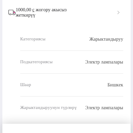
1000,00
с
жогору акысыз
жеткирүү
Жарыктандыруу
Категориясы
Электр лампалары
Подкатегориясы
Бишкек
Шаар
Электр лампалары
Жарыктандыруунун түрлөрү