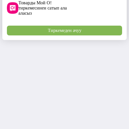
Товарды Мой О!
тиркемесинен сатып ала
аласыз
Тиркемеден ачуу