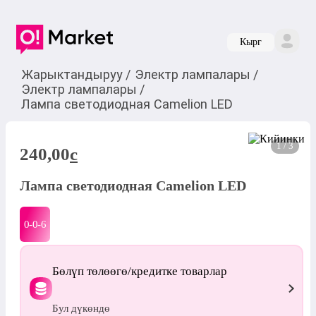
Кырг
Жарыктандыруу
/
Электр лампалары
/
Электр лампалары
/
Лампа светодиодная Camelion LED
1 / 3
240,00
c
Лампа светодиодная Camelion LED
0-0-
6
Бөлүп төлөөгө/кредитке товарлар
Бул дүкөндө