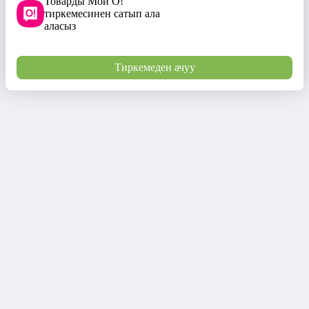
Товарды Мой О!
тиркемесинен сатып ала
аласыз
Тиркемеден ачуу