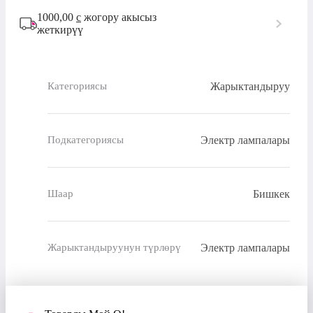
1000,00
с
жогору акысыз
жеткирүү
Жарыктандыруу
Категориясы
Электр лампалары
Подкатегориясы
Бишкек
Шаар
Электр лампалары
Жарыктандыруунун түрлөрү