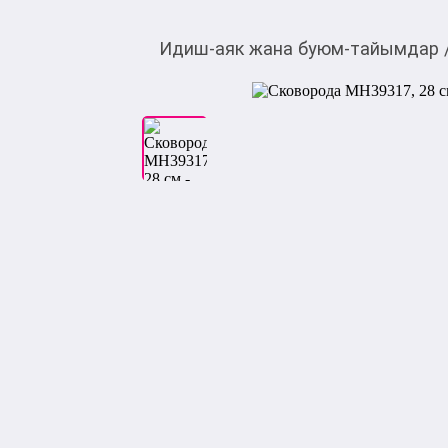
Идиш-аяк жана буюм-тайымдар