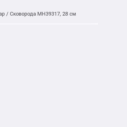
ар
/
Сковорода MH39317, 28 см
Тиркемеден ачуу
28 см
ом 28 см — это универсальная кухонная 
я приготовления разнообразных блюд. 

она идеально подходит для жарки, тушения 
 семью из 3–4 человек.
Идиш-аяк жана буюм-тайымдар