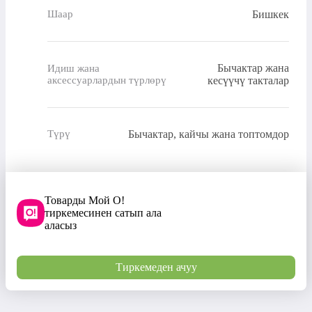
Бишкек
Шаар
Бычактар ​​жана
Идиш жана
аксессуарлардын түрлөрү
кесүүчү такталар
Бычактар, кайчы жана топтомдор
Түрү
Товарды Мой О!
тиркемесинен сатып ала
аласыз
Тиркемеден ачуу