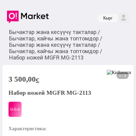
Кырг
Бычактар ​​жана кесүүчү такталар
/
Бычактар, кайчы жана топтомдор
/
Бычактар ​​жана кесүүчү такталар
/
Бычактар, кайчы жана топтомдор
/
Набор ножей MGFR MG-2113
1 / 4
3 500,00
c
Набор ножей MGFR MG-2113
0-0-
6
Характеристика:
