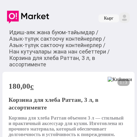
Кырг
Идиш-аяк жана буюм-тайымдар
/
Азык-түлүк сактоочу контейнерлер
/
Азык-түлүк сактоочу контейнерлер
/
Нан кутучалары жана нан себеттери
/
Корзина для хлеба Раттан, 3 л, в
ассортименте
1 / 3
180,00
c
Корзина для хлеба Раттан, 3 л, в
ассортименте
Корзина для хлеба Раттан объемом 3 л — стильный 
и практичный аксессуар для кухни. Изготовлена из 
прочного материала, который обеспечивает 
долговечность и устойчивость к повреждениям.
