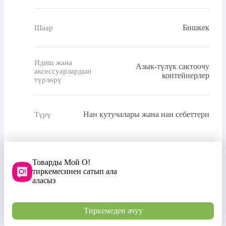
Бишкек
Шаар
Идиш жана
Азык-түлүк сактоочу
аксессуарлардын
контейнерлер
түрлөрү
Нан кутучалары жана нан себеттери
Түрү
Товарды Мой О!
тиркемесинен сатып ала
аласыз
Тиркемеден ачуу