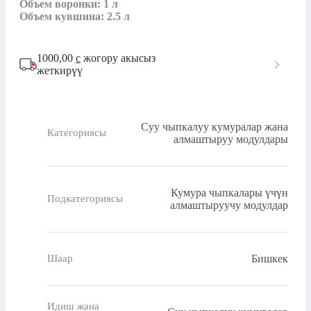
Объем воронки: 1 л

Объем кувшина: 2.5 л
1000,00
с
жогору акысыз
жеткирүү
Суу чыпкалуу кумуралар жана
Категориясы
алмаштыруу модулдары
Кумура чыпкалары үчүн
Подкатегориясы
алмаштыруучу модулдар
Бишкек
Шаар
Идиш жана