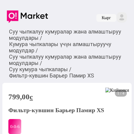
Кырг
Суу чыпкалуу кумуралар жана алмаштыруу
модулдары
/
Кумура чыпкалары үчүн алмаштыруучу
модулдар
/
Суу чыпкалуу кумуралар жана алмаштыруу
модулдары
/
Суу кумура чыпкалары
/
Фильтр-кувшин Барьер Памир XS
1 / 4
799,00
c
Фильтр-кувшин Барьер Памир XS
0-0-
6