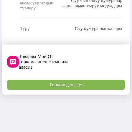
Суу чыпкалуу кумуралар
аксессуарлардын
жана алмаштыруу модулдары
түрлөрү
Суу кумура чыпкалары
Түрү
Товарды Мой О!
тиркемесинен сатып ала
аласыз
Тиркемеден ачуу