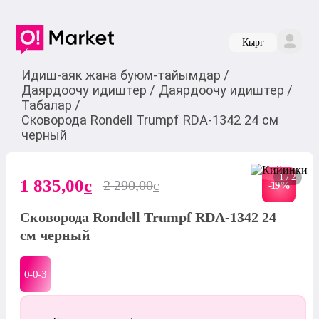
Кырг
Идиш-аяк жана буюм-тайымдар
/
Даярдоочу идиштер
/
Даярдоочу идиштер
/
Табалар
/
Сковорода Rondell Trumpf RDA-1342 24 см
черный
1 / 2
1 835,00
c
2 290,00
c
-
19
%
Сковорода Rondell Trumpf RDA-1342 24
см черный
0-0-
3