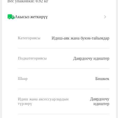
Вес упаковки: 0.92 кг
Акысыз жеткирүү
Идиш-аяк жана буюм-тайымдар
Категориясы
Даярдоочу идиштер
Подкатегориясы
Бишкек
Шаар
Даярдоочу
Идиш жана аксессуарлардын
түрлөрү
идиштер