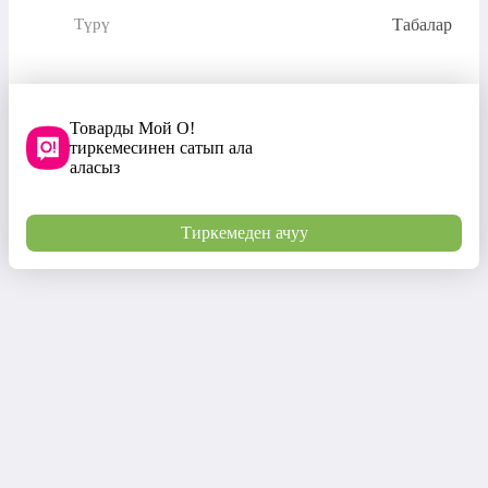
Табалар
Түрү
Товарды Мой О!
тиркемесинен сатып ала
аласыз
Тиркемеден ачуу