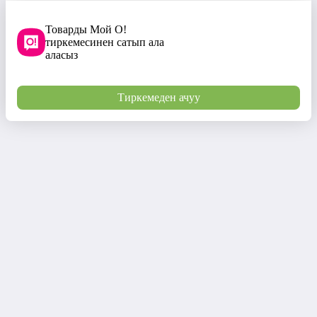
Товарды Мой О!
тиркемесинен сатып ала
аласыз
Тиркемеден ачуу