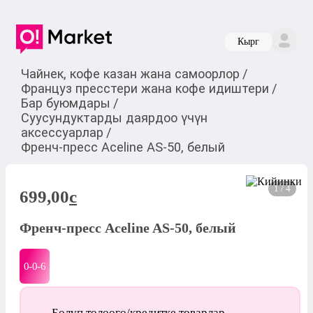
Кырг
Чайнек, кофе казан жана самоорлор
/
Француз пресстери жана кофе идиштери
/
Бар буюмдары
/
Суусундуктарды даярдоо үчүн
аксессуарлар
/
Френч-пресс Aceline AS-50, белый
1 / 4
699,00
c
Френч-пресс Aceline AS-50, белый
0-0-
6
Бөлүп төлөөгө/кредитке товарлар