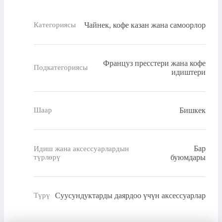
Чайнек, кофе казан жана самоорлор
Категориясы
Француз пресстери жана кофе
Подкатегориясы
идиштери
Бишкек
Шаар
Бар
Идиш жана аксессуарлардын
түрлөрү
буюмдары
Суусундуктарды даярдоо үчүн аксессуарлар
Түрү