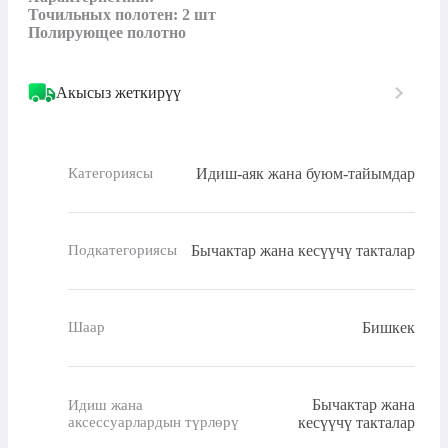
Точильных полотен: 2 шт

Полирующее полотно
Акысыз жеткирүү
Идиш-аяк жана буюм-тайымдар
Категориясы
Бычактар ​​жана кесүүчү такталар
Подкатегориясы
Бишкек
Шаар
Бычактар ​​жана
Идиш жана
аксессуарлардын түрлөрү
кесүүчү такталар