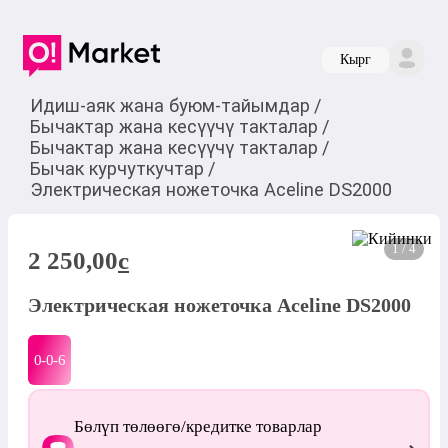
Кырг
Идиш-аяк жана буюм-тайымдар
/
Бычактар ​​жана кесүүчү такталар
/
Бычактар ​​жана кесүүчү такталар
/
Бычак курчуткучтар
/
Электрическая ножеточка Aceline DS2000
1 / 4
2 250,00
c
Электрическая ножеточка Aceline DS2000
0-0-
6
Бөлүп төлөөгө/кредитке товарлар