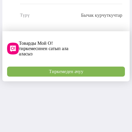
Бычак курчуткучтар
Түрү
Товарды Мой О!
тиркемесинен сатып ала
аласыз
Тиркемеден ачуу