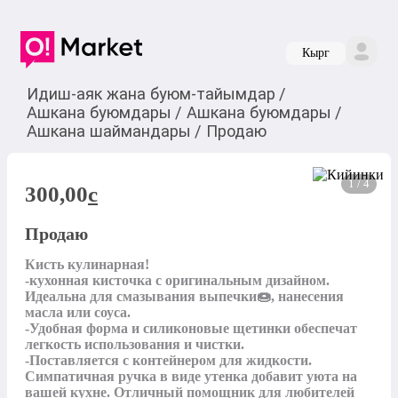
Кырг
Идиш-аяк жана буюм-тайымдар
/
Ашкана буюмдары
/
Ашкана буюмдары
/
Ашкана шаймандары
/
Продаю
1 / 4
300,00
c
Продаю
Кисть кулинарная!

-кухонная кисточка с оригинальным дизайном. 
Идеальна для смазывания выпечки🍩, нанесения 
масла или соуса. 

-Удобная форма и силиконовые щетинки обеспечат 
легкость использования и чистки. 

-Поставляется с контейнером для жидкости. 
Симпатичная ручка в виде утенка добавит уюта на 
вашей кухне. Отличный помощник для любителей 