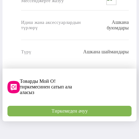
Мессенджерге жазуу
Ашкана
Идиш жана аксессуарлардын
түрлөрү
буюмдары
Ашкана шаймандары
Түрү
Товарды Мой О!
тиркемесинен сатып ала
аласыз
Тиркемеден ачуу