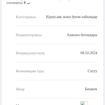
готовить!👩‍🍳
Идиш-аяк жана буюм-тайымдар
Категориясы
Ашкана буюмдары
Подкатегориясы
08.10.2024
Билдирүүнүн күнү
Сатуу
Келишимдин түрү
Бишкек
Шаар