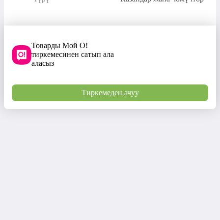
Товарды Мой О!
тиркемесинен сатып ала
аласыз
Тиркемеден ачуу