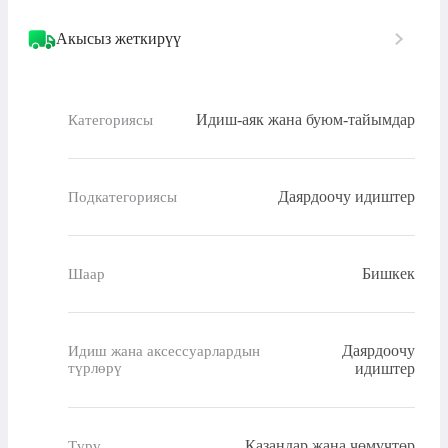
Акысыз жеткирүү
Идиш-аяк жана буюм-тайымдар
Категориясы
Даярдоочу идиштер
Подкатегориясы
Бишкек
Шаар
Даярдоочу
Идиш жана аксессуарлардын
түрлөрү
идиштер
Казандар жана чөмүчтөр
Түрү