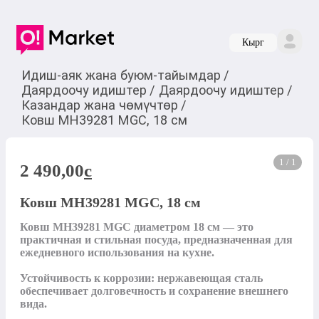
Кырг
Идиш-аяк жана буюм-тайымдар
/
Даярдоочу идиштер
/
Даярдоочу идиштер
/
Казандар жана чөмүчтөр
/
Ковш MH39281 MGC, 18 см
1 / 1
2 490,00
c
Ковш MH39281 MGC, 18 см
Ковш MH39281 MGC диаметром 18 см — это 
практичная и стильная посуда, предназначенная для 
ежедневного использования на кухне.

Устойчивость к коррозии: нержавеющая сталь 
обеспечивает долговечность и сохранение внешнего 
вида.