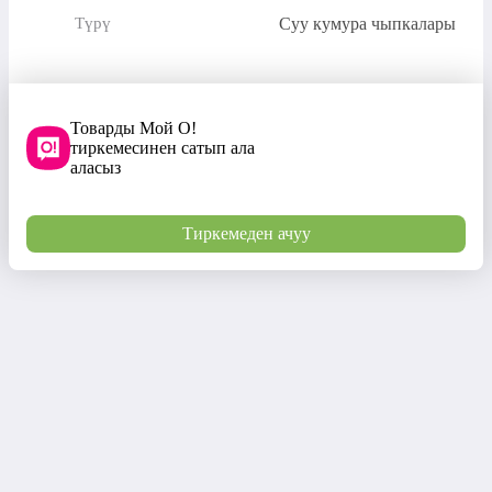
Суу кумура чыпкалары
Түрү
Товарды Мой О!
тиркемесинен сатып ала
аласыз
Тиркемеден ачуу