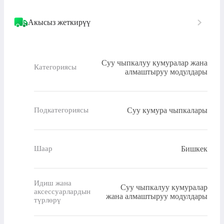
Акысыз жеткирүү
Суу чыпкалуу кумуралар жана
Категориясы
алмаштыруу модулдары
Суу кумура чыпкалары
Подкатегориясы
Бишкек
Шаар
Идиш жана
Суу чыпкалуу кумуралар
аксессуарлардын
жана алмаштыруу модулдары
түрлөрү