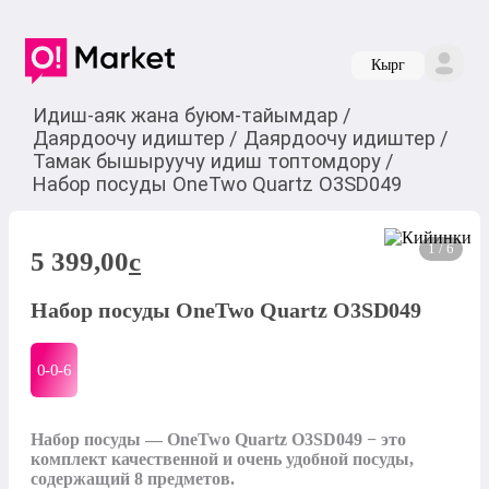
Кырг
Идиш-аяк жана буюм-тайымдар
/
Даярдоочу идиштер
/
Даярдоочу идиштер
/
Тамак бышыруучу идиш топтомдору
/
Набор посуды OneTwo Quartz O3SD049
1 / 6
5 399,00
c
Набор посуды OneTwo Quartz O3SD049
0-0-
6
Набор посуды — OneTwo Quartz O3SD049 − это 
комплект качественной и очень удобной посуды, 
содержащий 8 предметов.
