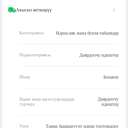
Акысыз жеткирүү
Идиш-аяк жана буюм-тайымдар
Категориясы
Даярдоочу идиштер
Подкатегориясы
Бишкек
Шаар
Даярдоочу
Идиш жана аксессуарлардын
түрлөрү
идиштер
Тамак бышыруучу идиш топтомдору
Түрү