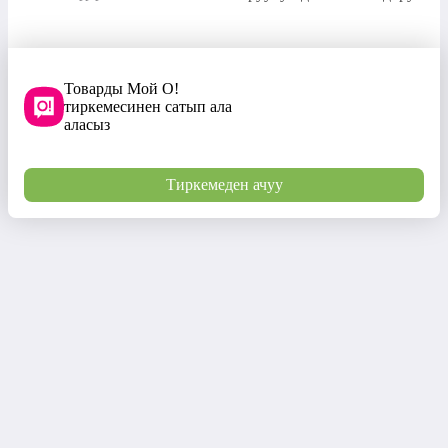
Товарды Мой О!
тиркемесинен сатып ала
аласыз
Тиркемеден ачуу