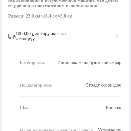
использования в посудомоечной машине, что делает 
её удобной в повседневном использовании.

Размер: 23,8 см×16,4 см×3,8 см
1000,00
с
жогору акысыз
жеткирүү
Идиш-аяк жана буюм-тайымдар
Категориясы
Столду сервиздөө
Подкатегориясы
Бишкек
Шаар
Үстөл коюу
Идиш жана аксессуарлардын түрлөрү