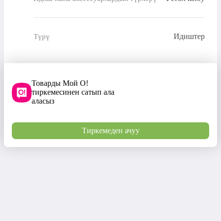
Идиштер
Түрү
Товарды Мой О!
тиркемесинен сатып ала
аласыз
Тиркемеден ачуу