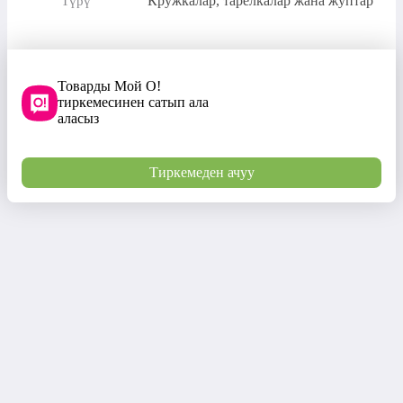
Кружкалар, тарелкалар жана жуптар
Түрү
Товарды Мой О!
тиркемесинен сатып ала
аласыз
Тиркемеден ачуу