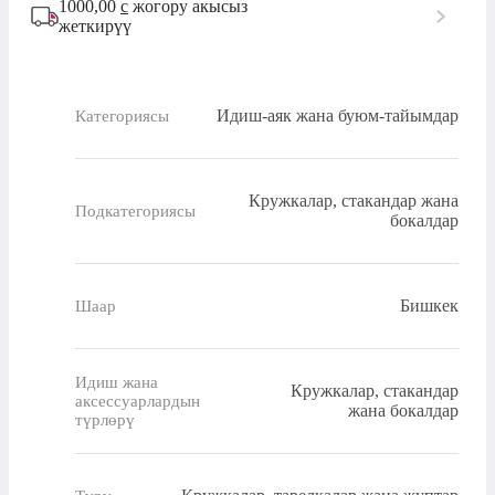
1000,00
с
жогору акысыз
жеткирүү
Идиш-аяк жана буюм-тайымдар
Категориясы
Кружкалар, стакандар жана
Подкатегориясы
бокалдар
Бишкек
Шаар
Идиш жана
Кружкалар, стакандар
аксессуарлардын
жана бокалдар
түрлөрү