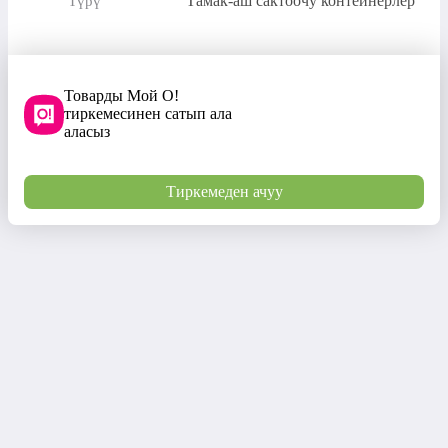
Тамак-аш сактоочу контейнерлер
Түрү
Товарды Мой О!
тиркемесинен сатып ала
аласыз
Тиркемеден ачуу