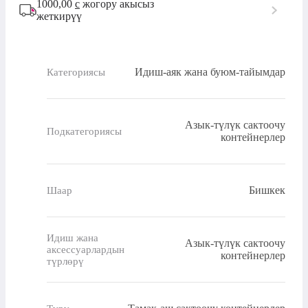
1000,00
с
жогору акысыз
жеткирүү
Идиш-аяк жана буюм-тайымдар
Категориясы
Азык-түлүк сактоочу
Подкатегориясы
контейнерлер
Бишкек
Шаар
Идиш жана
Азык-түлүк сактоочу
аксессуарлардын
контейнерлер
түрлөрү