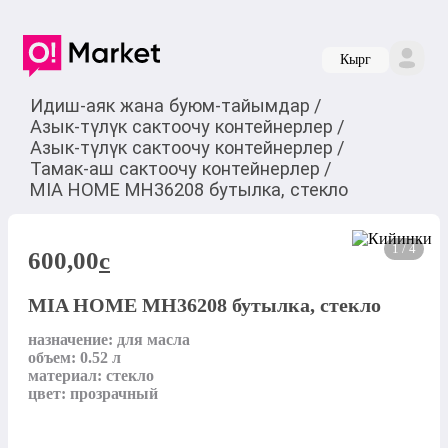
Кырг
Идиш-аяк жана буюм-тайымдар
/
Азык-түлүк сактоочу контейнерлер
/
Азык-түлүк сактоочу контейнерлер
/
Тамак-аш сактоочу контейнерлер
/
MIA HOME MH36208 бутылка, стекло
1 / 4
600,00
c
MIA HOME MH36208 бутылка, стекло
назначение: для масла

объем: 0.52 л

материал: стекло

цвет: прозрачный