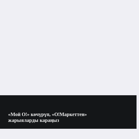
Азык-түлүк сактоочу
рдын
контейнерлер
Тамак-аш сактоочу контейнерлер
«Мой О!» көчүрүп, «О!Маркеттен»
жарыяларды караңыз
Көчүрүү үчүн камераны QR-кодго
багыттаңыз