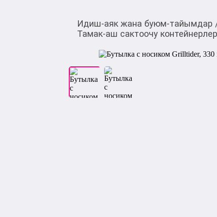
Идиш-аяк жана буюм-тайымдар
Тамак-аш сактоочу контейнерле