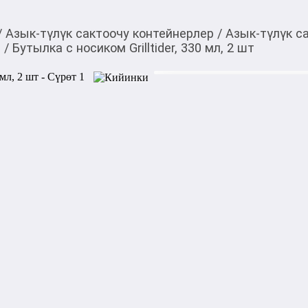
/
Азык-түлүк сактоочу контейнерлер
/
Азык-түлүк с
р
/
Бутылка с носиком Grilltider, 330 мл, 2 шт
545,00
c
Товарды Мой О!
тиркемесинен сатып ала
Бутылка с носиком Gri
аласыз
0-0-
3
Бөлүп төлөөгө/креди
Бул дүкөндө
Идеально подходит для всех 
маринады, горчица, кетчуп и