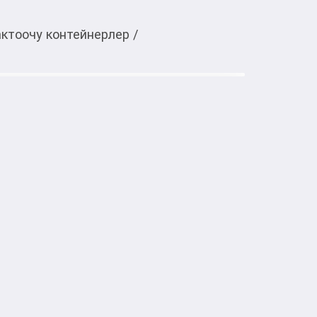
актоочу контейнерлер
/
Тиркемеден ачуу
lltider, 330 мл, 2 шт
тке товарлар
видов соусов и приправ, таких как 
 масло.
