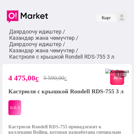
Кырг
Даярдоочу идиштер
/
Казандар жана чөмүчтөр
/
Даярдоочу идиштер
/
Казандар жана чөмүчтөр
/
Кастрюля с крышкой Rondell RDS-755 3 л
1 / 2
4 475,00
c
5 590,00
c
-
19
%
Кастрюля с крышкой Rondell RDS-755 3 л
0-0-
3
Кастрюля Rondell RDS-755 принадлежит к 
коллекции Boiling, которая разработана специально 