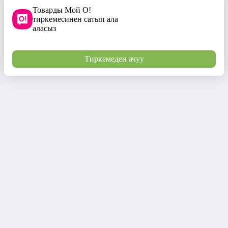
Товарды Мой О!
тиркемесинен сатып ала
аласыз
Тиркемеден ачуу