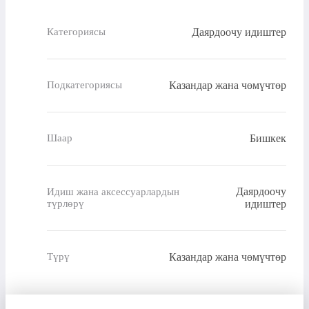
Даярдоочу идиштер
Категориясы
Казандар жана чөмүчтөр
Подкатегориясы
Бишкек
Шаар
Даярдоочу
Идиш жана аксессуарлардын
түрлөрү
идиштер
Казандар жана чөмүчтөр
Түрү