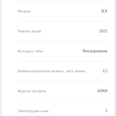
RX
Модель
2021
Чыккан жылы
Внедорожник
Кузовдун тиби
3.5
Кыймылдаткычтын көлөмү, литр менен
43000
Жүргөн аралыгы
5
Эшиктердин саны