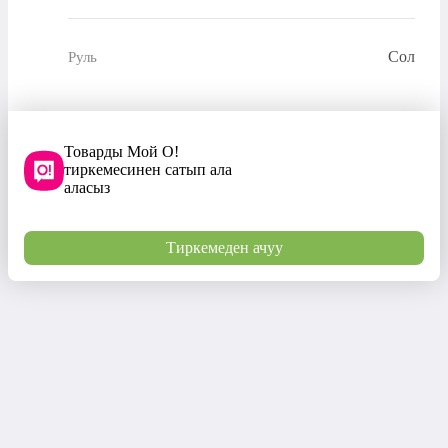
Сол
Руль
Товарды Мой О!
тиркемесинен сатып ала
аласыз
Тиркемеден ачуу