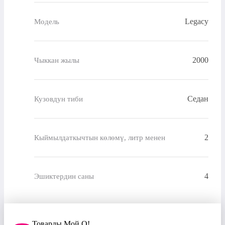
Legacy
Модель
2000
Чыккан жылы
Седан
Кузовдун тиби
2
Кыймылдаткычтын көлөмү, литр менен
4
Эшиктердин саны
Товарды Мой О!