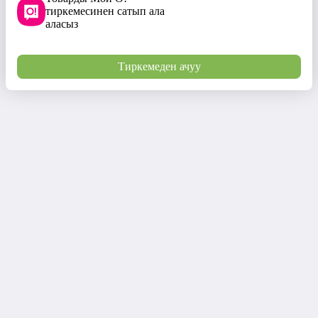
тиркемесинен сатып ала
аласыз
Тиркемеден ачуу