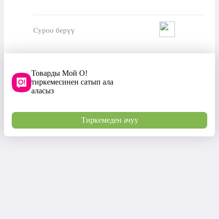
Суроо берүү
Товарды Мой О!
тиркемесинен сатып ала
аласыз
Тиркемеден ачуу