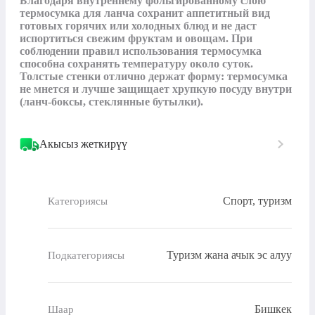
Благодаря внутреннему фольгированному слою 
термосумка для ланча сохранит аппетитный вид 
готовых горячих или холодных блюд и не даст 
испортиться свежим фруктам и овощам. При 
соблюдении правил использования термосумка 
способна сохранять температуру около суток. 
Толстые стенки отлично держат форму: термосумка 
не мнется и лучше защищает хрупкую посуду внутри 
(ланч-боксы, стеклянные бутылки).
Акысыз жеткирүү
Спорт, туризм
Категориясы
Туризм жана ачык эс алуу
Подкатегориясы
Бишкек
Шаар