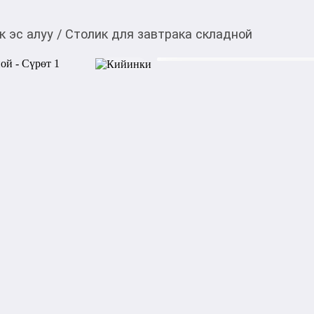
к эс алуу
/
Столик для завтрака складной
1 500,00
c
Товарды Мой О!
тиркемесинен сатып ала
Столик для завтрака 
аласыз
Стильный и компактный ст
периметру позволит порадо
Благодаря складным ножкам 
хранить.

Поднос подходит не только 
столик ноутбук, можно смот
Акысыз жеткирүү
Категориясы