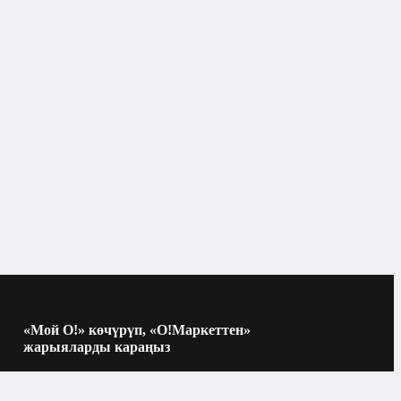
«Мой О!» көчүрүп, «О!Маркеттен»
жарыяларды караңыз
Көчүрүү үчүн камераны QR-кодго
багыттаңыз