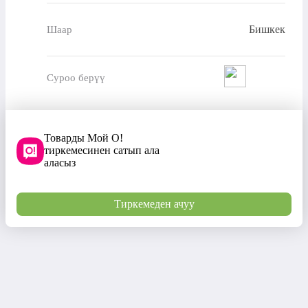
Бишкек
Шаар
Суроо берүү
Товарды Мой О!
тиркемесинен сатып ала
аласыз
Тиркемеден ачуу