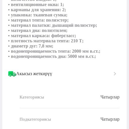
• вентиляционные окна: 1;

• карманы для хранения: 2;

• упаковка: тканевая сумка;

• материал тента: полиэстер;

• материал палатки: дышащий полиэстер;

• материал дна: полиэтилен;

• материал каркаса: фибергласс;

• плотность материала тента: 210 Т;

• диаметр дуг: 7,8 мм;

• водонепроницаемость тента: 2000 мм в.ст.;

• водонепроницаемость дна: 5000 мм в.ст.;
Акысыз жеткирүү
Чатырлар
Категориясы
Чатырлар
Подкатегориясы