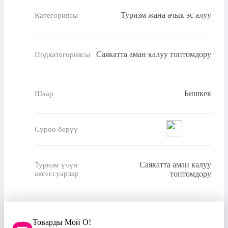
Туризм жана ачык эс алуу
Категориясы
Саякатта аман калуу топтомдору
Подкатегориясы
Бишкек
Шаар
Суроо берүү
Саякатта аман калуу
Туризм үчүн
аксессуарлар
топтомдору
Товарды Мой О!