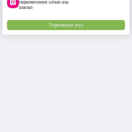
тиркемесинен сатып ала
аласыз
Тиркемеден ачуу