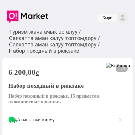
Кырг
Туризм жана ачык эс алуу
/
Саякатта аман калуу топтомдору
/
Саякатта аман калуу топтомдору
/
Набор походный в рюкзаке
1 / 3
6 200,00
c
Набор походный в рюкзаке
Набор походный в рюкзаке, 15 предметов, 
алюминиевые крышки.
Акысыз жеткирүү