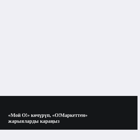
«Мой О!» көчүрүп, «О!Маркеттен»
жарыяларды караңыз
Көчүрүү үчүн камераны QR-кодго
багыттаңыз