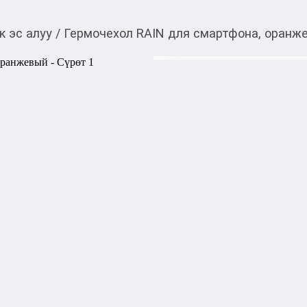
к эс алуу
/
Гермочехол RAIN для смартфона, оранж
950,00
c
Товарды Мой О!
тиркемесинен сатып ала
Гермочехол RAIN для
аласыз
Гермочехол RAIN для смарт
Идеален для защиты телефон
размером диагонали до 6" д
теплу рук, возможность пол
не вынимая его из чехла.
1000,00
с
жогору акысыз
жеткирүү
Категориясы